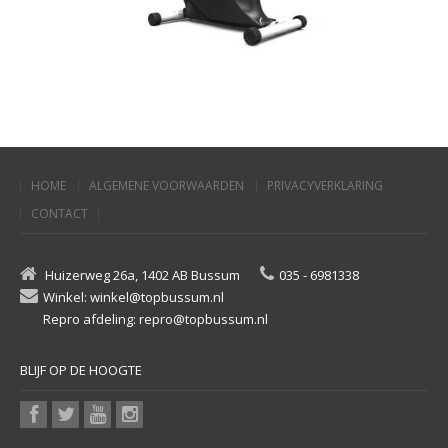
Bureaustoelen
HOME
ALGEMENE VOORWAARDEN
PRIVACYVERKLARING
MARKANT OXIBIKE
CONTACT
Bureaustoelen
Huizerweg 26a, 1402 AB Bussum
035 - 6981338
Winkel: winkel@topbussum.nl
Repro afdeling: repro@topbussum.nl
BLIJF OP DE HOOGTE