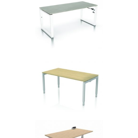
HIPPIE BALANSKRUK
Bureaustoelen
MARKANT M0X
Bureaustoelen