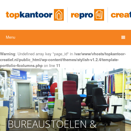
Menu
Warning
: Undefined array key "page_id" in
/var/www/vhosts/topkantoor-
creatief.nl/public_html/wp-content/themes/stylish-v1.2.4/template-
portfolio-4columns.php
on line
11
BUREAUSTOELEN &