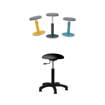
INTERSTUHL UPIS1
100U
Bureaustoelen
LEITZ ERGO COSY ZIT-
STA KRUK
Bureaustoelen