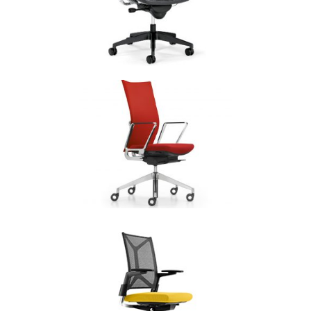
PROSEDIA YOUROPE
PRO
Bureaustoelen
PROSEDIA SE7EN AIR
NET
Bureaustoelen
GIRSBERGER DIAGON