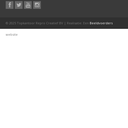
© 2025 Topkantoor Repro Creatief BV | Realisatie: Een
Beeldvoerders
website