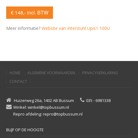
€ 148,- incl. BTW
Meer informatie?
Website van Interstuhl Upis1 100U
HOME
ALGEMENE VOORWAARDEN
PRIVACYVERKLARING
CONTACT
Huizerweg 26a, 1402 AB Bussum
035 - 6981338
Winkel: winkel@topbussum.nl
Repro afdeling: repro@topbussum.nl
BLIJF OP DE HOOGTE