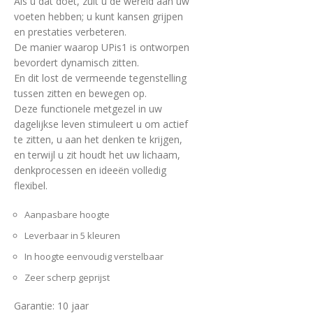
Als u dat doet, zult u de wereld aan uw
voeten hebben; u kunt kansen grijpen
en prestaties verbeteren.
De manier waarop UPis1 is ontworpen
bevordert dynamisch zitten.
En dit lost de vermeende tegenstelling
tussen zitten en bewegen op.
Deze functionele metgezel in uw
dagelijkse leven stimuleert u om actief
te zitten, u aan het denken te krijgen,
en terwijl u zit houdt het uw lichaam,
denkprocessen en ideeën volledig
flexibel.
Aanpasbare hoogte
Leverbaar in 5 kleuren
In hoogte eenvoudig verstelbaar
Zeer scherp geprijst
Garantie: 10 jaar