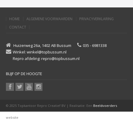
HOME
ALGEMENE VOORWAARDEN
PRIVACYVERKLARING
CONTACT
Huizerweg 26a, 1402 AB Bussum
035 - 6981338
Winkel: winkel@topbussum.nl
Repro afdeling: repro@topbussum.nl
BLIJF OP DE HOOGTE
© 2025 Topkantoor Repro Creatief BV | Realisatie: Een
Beeldvoerders
website